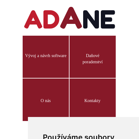
A
AD
NE
Vývoj a návrh software
Daňové
poradenství
O nás
Kontakty
Používáme soubory